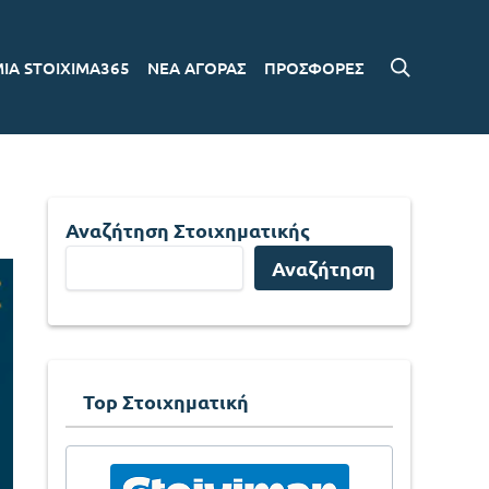
ΙΑ STOIXIMA365
ΝΕΑ ΑΓΟΡΑΣ
ΠΡΟΣΦΟΡΕΣ
Search
Form
ΜΑΤΟΣ
ΙΣΤΕΣ
Αναζήτηση Στοιχηματικής
ΜΑΤΟΣ
Αναζήτηση
Top Στοιχηματική