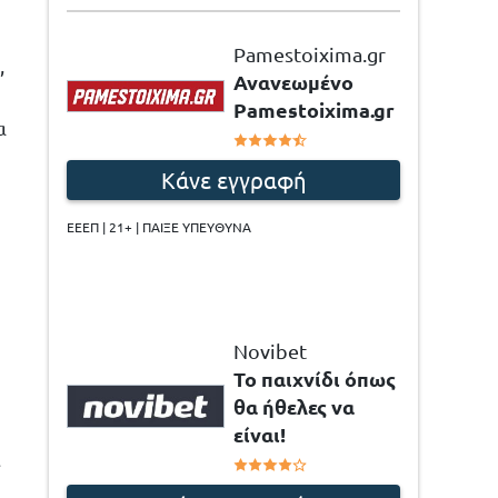
Pamestoixima.gr
,
Ανανεωμένο
Pamestoixima.gr
α
Κάνε εγγραφή
ΕΕΕΠ | 21+ | ΠΑΙΞΕ ΥΠΕΥΘΥΝΑ
Novibet
Το παιχνίδι όπως
θα ήθελες να
είναι!
ε