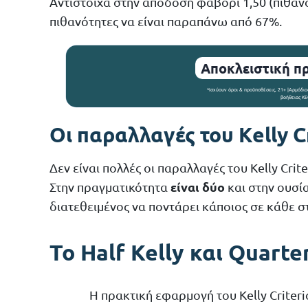
Αντίστοιχα στην απόδοση φαβορί 1,50 (πιθανό
πιθανότητες να είναι παραπάνω από 67%.
Αποκλειστική π
*Ισχύουν όροι & προϋποθέσεις, 21+ |Αρμόδιο
βοήθειας ΚΕ
Οι παραλλαγές του Kelly C
Δεν είναι πολλές οι παραλλαγές του Kelly Cri
είναι δύο
Στην πραγματικότητα
και στην ουσία
διατεθειμένος να ποντάρει κάποιος σε κάθε σ
Το Half Kelly και Quarte
Η πρακτική εφαρμογή του Kelly Crite