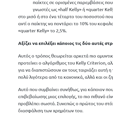
παίκτες σε ορισμένες παρεμβάσεις που 
γνωστές ως «half Kelly» ή «quarter Ke
στο μισό ή στο ένα τέταρτο του ποσοστού πο
αντί ο παίκτης να ποντάρει το 10% του κεφαλαί
«quarter Kelly» το 2,5%.
Αξίζει να επιλέξει κάποιος τις δύο αυτές στρ
Αυτός ο τρόπος θεωρείται αρκετά πιο αμυντικ
προτείνει ο αλγόριθμος του Kelly Criterion, 
για να διαπιστώσουν αν τους ταιριάζει αυτή η
πολύ λιγότερα από τα κανονικά, αλλά και οι ζ
Αυτό που συμβαίνει συνήθως, για κάποιον που
επιβεβαίωσης μιας επιλογής, το πιο πιθανό εί
προβλέπει σωστά. Συνεπώς ο πρώτος του στόχ
διασφάλιση των χρημάτων του.