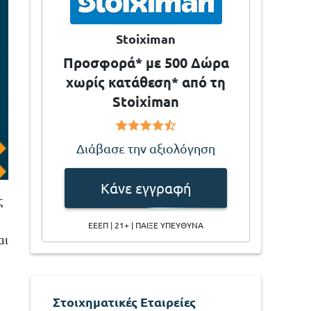
Stoiximan
Προσφορά* με 500 Δώρα
χωρίς κατάθεση* από τη
Stoiximan
Διάβασε την αξιολόγηση
Κάνε εγγραφή
ς
ΕΕΕΠ | 21+ | ΠΑΙΞΕ ΥΠΕΥΘΥΝΑ
αι
Στοιχηματικές Εταιρείες