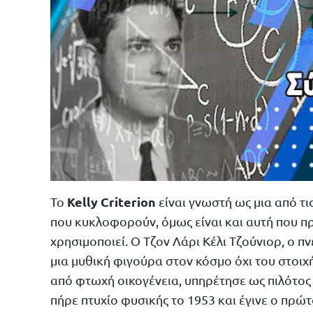
Kelly Criterion
Το
είναι γνωστή ως μια από τ
που κυκλοφορούν, όμως είναι και αυτή που π
χρησιμοποιεί. Ο Τζον Λάρι Κέλι Τζούνιορ, ο π
μια μυθική φιγούρα στον κόσμο όχι του στοιχ
από φτωχή οικογένεια, υπηρέτησε ως πιλότος
πήρε πτυχίο φυσικής το 1953 και έγινε ο πρ