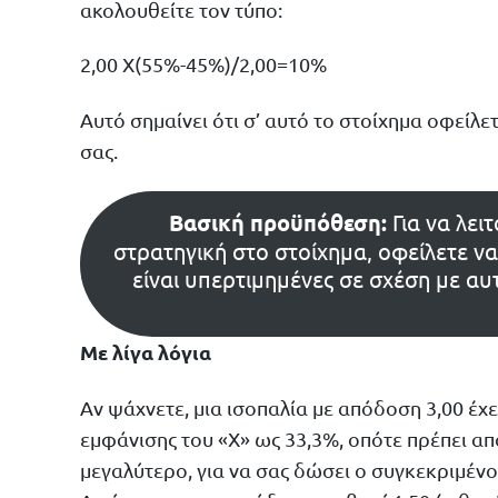
ακολουθείτε τον τύπο:
2,00 Χ(55%-45%)/2,00=10%
Αυτό σημαίνει ότι σ’ αυτό το στοίχημα οφείλ
σας.
Βασική προϋπόθεση:
Για να λει
στρατηγική στο στοίχημα, οφείλετε να
είναι υπερτιμημένες σε σχέση με αυ
Με λίγα λόγια
Αν ψάχνετε, μια ισοπαλία με απόδοση 3,00 έχ
εμφάνισης του «Χ» ως 33,3%, οπότε πρέπει απ
μεγαλύτερο, για να σας δώσει ο συγκεκριμέν