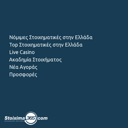
Νόμιμες Στοιχηματικές στην Ελλάδα
Top Στοιχηματικές στην Ελλάδα
Live Casino
Ακαδημία Στοιχήματος
Νέα Αγοράς
Προσφορές