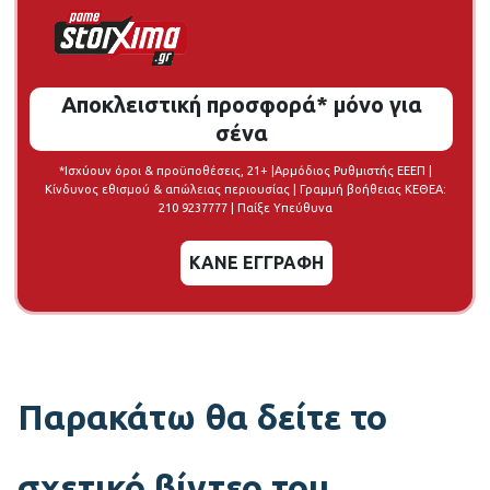
Αποκλειστική προσφορά* μόνο για
σένα
*Ισχύουν όροι & προϋποθέσεις, 21+ |Αρμόδιος Ρυθμιστής ΕΕΕΠ |
Κίνδυνος εθισμού & απώλειας περιουσίας | Γραμμή βοήθειας ΚΕΘΕΑ:
210 9237777 | Παίξε Υπεύθυνα
ΚΑΝΕ ΕΓΓΡΑΦΗ
Παρακάτω θα δείτε το
σχετικό βίντεο του