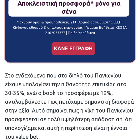
Αποκλειστική προσφορά* μόνο για
σένα
*Ισχύουν όροι & προϋποθέσεις, 21+ |Αρμόδιος Ρυθμιστής ΕΕΕΠ |
Κίνδυνος εθισμού & απώλειας περιουσίας | Γραμμή βοήθειας ΚΕΘΕΑ:
210 9237777 | Παίξε Υπεύθυνα
ΚΑΝΕ ΕΓΓΡΑΦΗ
Στο ενδεχόμενο που στο διπλό του Πανιωνίου
είχαμε υπολογίσει την πιθανότητα επιτυχίας στο
30-35%, ενώ ο book το προσφέρει με 19%,
αντιλαμβάνεστε πως πετύχαμε σημαντική διαφορά
στην αξία. Αυτό σημαίνει πως η νίκη του Πανιωνίου
προσφέρεται σε πολύ υψηλότερη απόδοση απ’ ότι
υπολογίζαμε και αυτή η περίπτωση είναι η έννοια
του value bet.