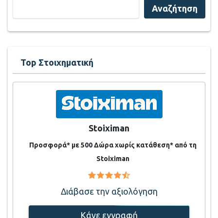
Αναζήτηση
Top Στοιχηματική
Stoiximan
Προσφορά* με 500 Δώρα χωρίς κατάθεση* από τη
Stoiximan
Διάβασε την αξιολόγηση
Κάνε εγγραφή