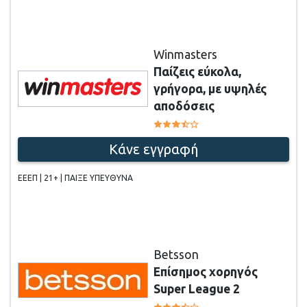
Winmasters
Παίζεις εύκολα,
γρήγορα, με υψηλές
αποδόσεις
Κάνε εγγραφή
ΕΕΕΠ | 21+ | ΠΑΙΞΕ ΥΠΕΥΘΥΝΑ
Betsson
Επίσημος χορηγός
Super League 2