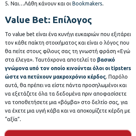
5. Ναι…Λάθη κάνουν και οι
Bookmakers
.
Value Bet: Επίλογος
Το value bet είναι ένα κυνήγι ευκαιριών που εξιτάρει
τον κάθε παίκτη στοιχήματος και είναι ο λόγος που
θα πείτε στους φίλους σας τη γνωστή φράση «Εγώ
στα έλεγα». Ταυτόχρονα αποτελεί το
βασικό
γνώμονα υπό τον οποίο κινούνται όλοι οι tipsters
ώστε να πετύχουν μακροχρόνιο κέρδος
. Παρόλο
αυτά, θα πρέπει να είστε πάντα προσηλωμένοι και
να εξετάζετε όλα τα δεδομένα πριν αποφασίσετε
να τοποθετήσετε μια «βόμβα» στο δελτίο σας, για
να έχετε μια υγιή κάβα και να αποκομίζετε κέρδη με
“αξία”.