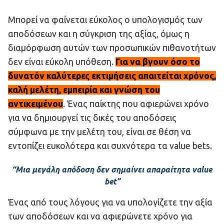
Μπορεί να φαίνεται εύκολος ο υπολογισμός των
αποδόσεων και η σύγκριση της αξίας, όμως η
διαμόρφωση αυτών των προσωπικών πιθανοτήτων
δεν είναι εύκολη υπόθεση.
Για να βγουν όσο το
δυνατόν καλύτερες εκτιμήσεις απαιτείται χρόνος,
καλή μελέτη, εμπειρία και γνώση του
αντικειμένου
. Ένας παίκτης που αφιερώνει χρόνο
για να δημιουργεί τις δικές του αποδόσεις
σύμφωνα με την μελέτη του, είναι σε θέση να
εντοπίζει ευκολότερα και συχνότερα τα value bets.
“Μια μεγάλη απόδοση δεν σημαίνει απαραίτητα value
bet”
Ένας από τους λόγους για να υπολογίζετε την αξία
των αποδόσεων και να αφιερώνετε χρόνο για