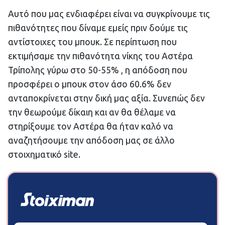
Αυτό που μας ενδιαφέρει είναι να συγκρίνουμε τις
πιθανότητες που δίναμε εμείς πριν δούμε τις
αντίστοιχες του μπουκ. Σε περίπτωση που
εκτιμήσαμε την πιθανότητα νίκης του Αστέρα
Τρίπολης γύρω στο 50-55% , η απόδοση που
προσφέρει ο μπουκ στον άσο 60.6% δεν
ανταποκρίνεται στην δική μας αξία. Συνεπώς δεν
την θεωρούμε δίκαιη και αν θα θέλαμε να
στηρίξουμε τον Αστέρα θα ήταν καλό να
αναζητήσουμε την απόδοση μας σε άλλο
στοιχηματικό site.